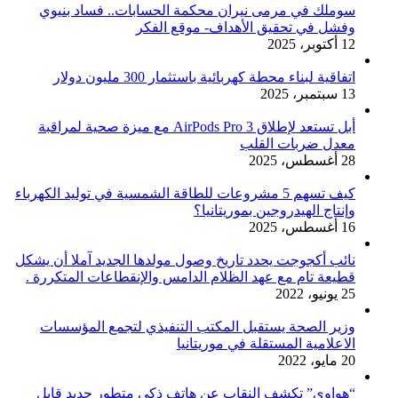
سوملك في مرمى نيران محكمة الحسابات.. فساد بنيوي
وفشل في تحقيق الأهداف- موقع الفكر
12 أكتوبر، 2025
اتفاقية لبناء محطة كهربائية باستثمار 300 مليون دولار
13 سبتمبر، 2025
أبل تستعد لإطلاق AirPods Pro 3 مع ميزة صحية لمراقبة
معدل ضربات القلب
28 أغسطس، 2025
كيف تسهم 5 مشروعات للطاقة الشمسية في توليد الكهرباء
وإنتاج الهيدروجين بموريتانيا؟
16 أغسطس، 2025
نائب أكجوجت يحدد تاريخ وصول مولدها الجديد آملا أن يشكل
قطيعة تام مع عهد الظلام الدامس والإنقطاعات المتكررة .
25 يونيو، 2022
وزير الصحة يستقبل المكتب التنفيذي لتجمع المؤسسات
الاعلامية المستقلة في موريتانيا
20 مايو، 2022
“هواوي” تكشف النقاب عن هاتف ذكي متطور جديد قابل