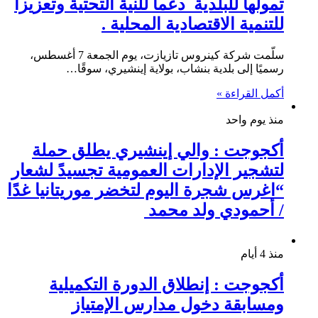
تمولها للبلدية دعما للنية التحتية وتعزيزا
للتنمية الاقتصادية المحلية .
سلّمت شركة كينروس تازيازت، يوم الجمعة 7 أغسطس،
رسميًا إلى بلدية بنشاب، بولاية إينشيري، سوقًا…
أكمل القراءة »
منذ يوم واحد
أكجوجت : والي إينشيري يطلق حملة
لتشجير الإدارات العمومية تجسيدً لشعار
“اغرس شجرة اليوم لتخضر موريتانيا غدًا
/ أحمودي ولد محمد
منذ 4 أيام
أكجوجت : إنطلاق الدورة التكميلية
ومسابقة دخول مدارس الإمتياز