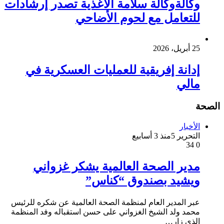
وكالةوكالة سلامة الأغذية تصدر إرشادات
للتعامل مع لحوم الأضاحي
25 أبريل، 2026
إدانة إفريقية للعمليات العسكرية في
مالي
الصحة
الأخبار
التحرير 5
منذ 3 أسابيع
34
0
مدير الصحة العالمية يشكر غزواني
ويشيد بصندوق “كناس”
عبر المدير العام لمنظمة الصحة العالمية عن شكره للرئيس
محمد ولد الشيخ الغزواني على حسن استقباله وفد المنظمة
الذي زار…