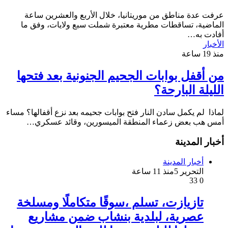
عرفت عدة مناطق من موريتانيا، خلال الأربع والعشرين ساعة
الماضية، تساقطات مطرية معتبرة شملت سبع ولايات، وفق ما
أفادت به…
الأخبار
منذ 19 ساعة
من أقفل بوابات الجحيم الجنونية بعد فتحها
الليلة البارحة؟
لماذا لم يكمل سادن النار فتح بوابات جحيمه بعد نزع أقفالها؟ مساء
أمس هب بعض زعماء المنطقة الميسورين، وقائد عسكري…
أخبار المدينة
أخبار المدينة
التحرير 5
منذ 11 ساعة
33
0
تازيازت، تسلم ،سوقًا متكاملًا ومسلخة
عصرية، لبلدية بنشاب ضمن مشاريع