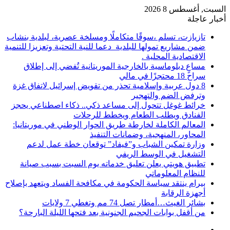
السبت, أغسطس 8 2026
أخبار عاجلة
تازيازت، تسلم ،سوقًا متكاملًا ومسلخة عصرية، لبلدية بنشاب
ضمن مشاريع تمولها للبلدية دعما للنية التحتية وتعزيزا للتنمية
الاقتصادية المحلية .
مساعٍ دبلوماسية بالخارجية الموريتانية تُفضي إلى إطلاق
سراح 18 محتجزًا في مالي
8 دول عربية وإسلامية تحذر من تقويض إسرائيل لاتفاق غزة
وترفض الضم والتهجير
خرائط غوغل تتحول إلى مساعد ذكي.. ذكاء اصطناعي يحجز
الفنادق ويطلب الطعام ويخطط للرحلات
المعالم الكاملة لخارطة طريق الحوار الوطني في موريتانيا:
المحاور، المنهجية، وضمانات التنفيذ
وزارة تمكين الشباب و”فيفاد” توقعان خطة عمل لدعم
التشغيل في الوسط الريفي
تطبيق هويتي يعلن تعليق خدماته يوم السبت بسبب صيانة
للنظام المعلوماتي
بيرام ينتقد سياسة الحكومة في مكافحة الفساد ويتعهد بإصلاح
أجهزة الرقابة
بشائر الغيث…أمطار تصل 74 مم وتغطي 7 ولايات
من أقفل بوابات الجحيم الجنونية بعد فتحها الليلة البارحة؟
إضافة