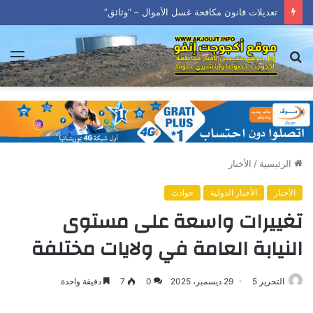
تعديلات قانون مكافحة غسل الأموال – “وثائق”
بحث
الق
عن
الرئيسية
/
الأخبار
الأخبار
الأخبار الدولية
حوادث
تغييرات واسعة على مستوى
النيابة العامة في ولايات مختلفة
التحرير 5
29 ديسمبر، 2025
0
7
دقيقة واحدة