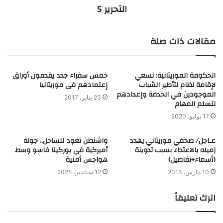
التحرير 5
مقالات ذات صلة
الحكومة الموريتانية: نسعي
خمس سفراء جدد يقدمون أوراق
لإقامة نظام لتأطير الشباب
إعتمادهم فى موريتانيا
الموجودين في الخدمة وإعدادهم
23 يناير، 2017
لتسلم المهام
17 يوليو، 2020
عـاجل/ صحفي موريتاني يهدد
واشنطن تعود للساحل.. جولة
زميله بالاعتداء بسبب تدوينة
أميركية في بوركينا فاسو وسط
(أسماء+تفاصيل)
هواجس أمنية
10 مارس، 2016
12 سبتمبر، 2025
اترك تعليقاً