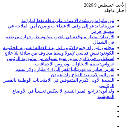
الأحد, أغسطس 9 2026
أخبار عاجلة
موريتانيا تدين بشدة الاعتداء على ناقلة نفط إماراتية
موريتانيا تدعو إلى وقف الاعتداءات وصون أمن الملاحة في
مضيق هرمز
الأرصاد: أمطار متوقعة في الجنوب والوسط وحرارة مرتفعة
في الشمال
مجلس الوزراء يجتمع الاثنين قبل بدء العطلة السنوية للحكومة
الكونغو: تفشٍ قياسي لإيبولا وسط مخاوف من سلالة بلا علاج
استكتاب: في ذكرى مرور سبع سنوات من مأمورية الرئيس
غزواني: تقييم الانجازات..ودروس الإخفاقات
تقرير: صادرات موريتانيا تقفز إلى 4.3 مليار دولار سنويا
ثمن الموالاة- عبد الفتاح ولد اعبيدن
السيدة الأولى تكرم المتفوقين في الامتحانات الوطنية بالقصر
الرئاسي
ولد أبوه: تراجع الفقر النقدي لا يعكس تحسناً في الأوضاع
المعيشية
إضافة
مقال
عمود
تسجيل
عشوائي
جانبي
الدخول
القائمة