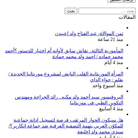
البحث
عن:
المقالات
ثمن الموالاة- عبد الفتاح ولد اعبيدن
منذ 21 ساعة
المأمورية الثالثة.. نقاش سابق لأوانه أم اختبار للدستور؟أحمد
محمد حماده / احمد ولد محمد حمادة
منذ 4 أيام
المرأة الموريتانية القلب النابض لمشروع موريتانيا الجديدة /
بقلم : حواء الداي
منذ أسبوع واحد
البروفيسور سيد أحمد ولد مكيه.. رائد الجراحة ومهندس
التكوين الطبي في موريتانيا
منذ 4 أسابيع
هل سيكون الحوار المرتقب فرصة لتسجيل إدانة جماعية
للمكوّن العربي بتهمة التصفية العرقية ضد جماعة اتكارير؟/
سيدي محمد ولد اخليفة
منذ 4 أسابيع