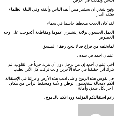
الناس ويمكث في الارض
ونهج ينبغي ان يستمر ممن ألف الناس وألفته وفي الليلة الظلماء
يفتقد البدر .
لقد كان الحدث منعطفا حاسما في سماء
العمل الجمعوي بولاية إينشيري عموما ومقاطعة أكجوجت على وجه
الخصوص
لمايخلفه من فراغ قد لا ينجح رفقاء المنسق
عثمان احمد في سده .
أخي عثمان أحمد إن من يرحل دون أن يترك حزناً في القلوب، لم
يترك أثراً حقيقياً في حياة الآخرين وانت تركت كل الأثر الطيب
في نفوس هذه الربوع وعلى اديب هذه الأرض وعزائنا في الإستقالة
انكم لامحالة ستخدمون الوطن والأمة ومسقط الرأس من مكان
ٱخر بكل صدق وأمانة
رغم استقالتكم المؤلمة ووداعكم بالدموع .