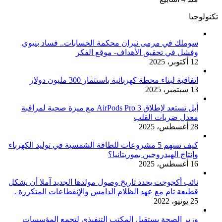
تكنولوجيا
سوملك في مرمى نيران محكمة الحسابات.. فساد بنيوي
وفشل في تحقيق الأهداف- موقع الفكر
12 أكتوبر، 2025
اتفاقية لبناء محطة كهربائية باستثمار 300 مليون دولار
13 سبتمبر، 2025
أبل تستعد لإطلاق AirPods Pro 3 مع ميزة صحية لمراقبة
معدل ضربات القلب
28 أغسطس، 2025
كيف تسهم 5 مشروعات للطاقة الشمسية في توليد الكهرباء
وإنتاج الهيدروجين بموريتانيا؟
16 أغسطس، 2025
نائب أكجوجت يحدد تاريخ وصول مولدها الجديد آملا أن يشكل
قطيعة تام مع عهد الظلام الدامس والإنقطاعات المتكررة .
25 يونيو، 2022
وزير الصحة يستقبل المكتب التنفيذي لتجمع المؤسسات