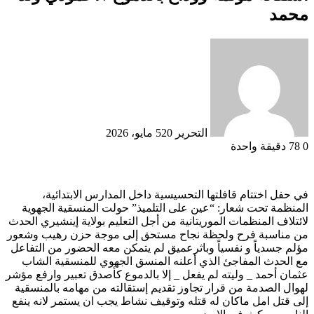
محمد
التحرير 5
20 مايو، 2026
0
78
دقيقة واحدة
في حفل اختتام قافلتها التحسيسية داخل المدارس الابتدائية،
المنظمة تحت شعار: “عين على التلميذ” حولت المنسقية الجهوية
لائتلاف المنظمات الموريتانية من أجل التعليم بولاية إينشيري الحدث
من مناسبة فرح ولحظة نجاح مستحق إلى موجة حزن رهيب وشعور
مؤلم جسدياً و نفسياً وباثرعميق لم يتمكن معه الحضور من التفاعل
مع الحدث المفاجئ الذي أعلنه المنسق الجهوي للمنسقية الشاب
عثمان أحمد _ وليته لم يفعل _ إلا بالدموع كأصدق تعبير وارفع مؤشر
لهوال الصدمة من قرار تجاوز تقديم إستقالته من مهامه بالمنسقية
إلى قتل امل ماكان له قتله وتوقيف نشاط يجب ان يستمر لانه ينفع